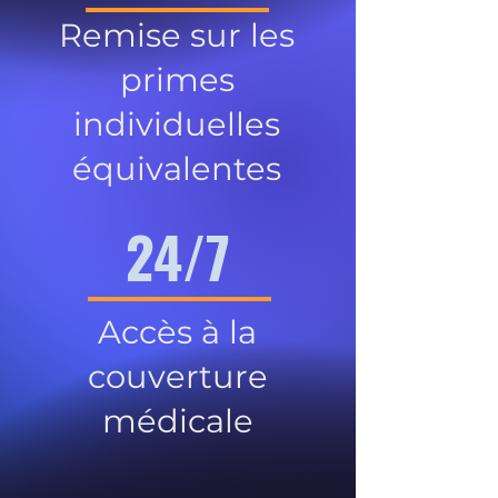
Remise sur les
primes
individuelles
équivalentes
24/7
Accès à la
couverture
médicale