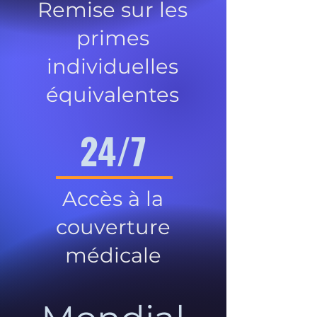
Remise sur les
primes
individuelles
équivalentes
24/7
Accès à la
couverture
médicale