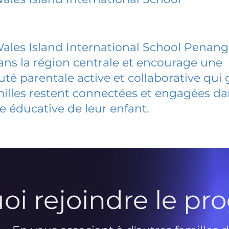
Wales Island International School Penang
dans la région centrale et encourage une
 parentale active et collaborative qui 
milles restent connectées et engagées d
e éducative de leur enfant.
oi rejoindre le p