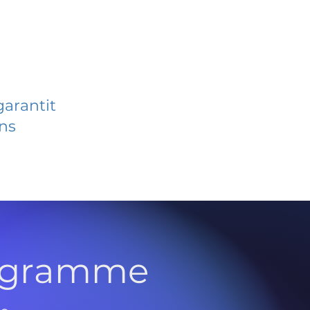
garantit
ans
rogramme