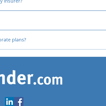
y insurer?
oved
porate plans?