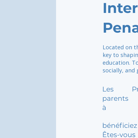
Inte
Pen
Located on th
key to shapi
education. To
socially, and
Les
P
parents
à
bénéficiez 
Êtes-vous 