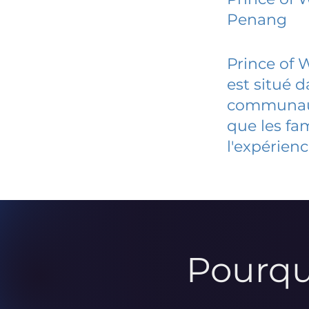
Penang
Prince of 
est situé 
communauté
que les fa
l'expérienc
Pourqu