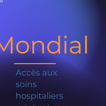
de
Mondial
Accès aux
soins
hospitaliers