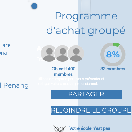
Programme
d'achat groupé
, are
Adam Caar
onal
8%
,
Promoteur
Objectif 400
32 membres
membres
Utilisez cet espace pour vous présenter et
ol Penang
partager votre parcours professionnel.
PARTAGER
REJOINDRE LE GROUPE
Votre école n'est pas