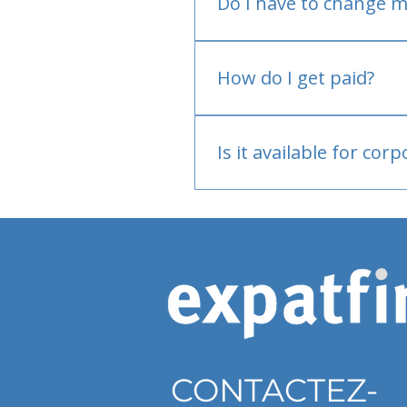
Do I have to change m
No.
How do I get paid?
Bank or PayPal, once appr
Is it available for cor
Currently individual only
CONTACTEZ-