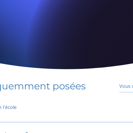
équemment posées
 l'école