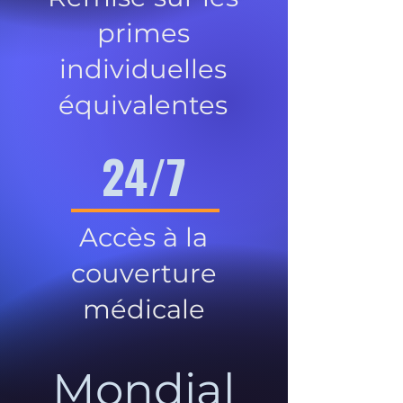
primes
individuelles
équivalentes
24/7
Accès à la
couverture
médicale
Mondial