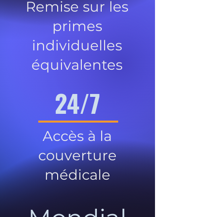
Remise sur les
primes
individuelles
équivalentes
24/7
Accès à la
couverture
médicale