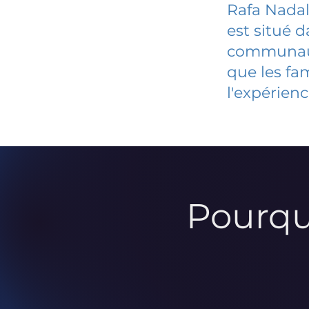
Rafa Nadal
est situé 
communauté
que les fa
l'expérienc
Pourqu