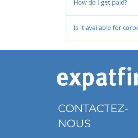
How do I get paid?
Bank or PayPal, once appr
Is it available for cor
Currently individual only
CONTACTEZ-
NOUS