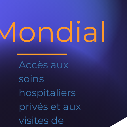
Mondial
Accès aux
soins
hospitaliers
privés et aux
visites de