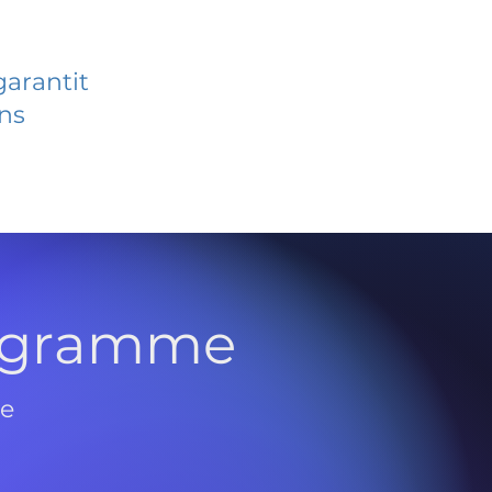
garantit
ans
rogramme
de