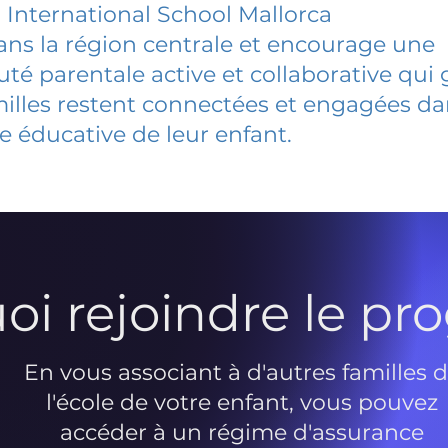
 International School Mallorca
dans la région centrale et encourage une
 parentale active et collaborative qui 
milles restent connectées et engagées d
e éducative de leur enfant.
oi rejoindre le p
En vous associant à d'autres familles 
l'école de votre enfant, vous pouvez
accéder à un régime d'assurance