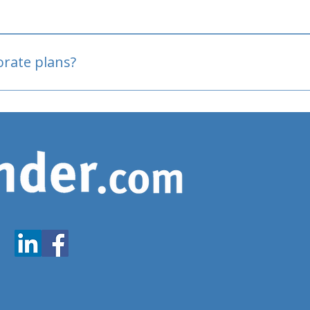
oved
porate plans?