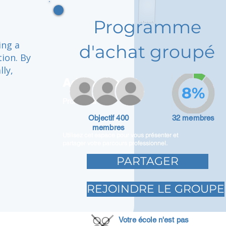
Programme
ing a
d'achat groupé
ion. By
ly,
Adam Caar
8%
Promoteur
Objectif 400
32 membres
membres
Utilisez cet espace pour vous présenter et
partager votre parcours professionnel.
PARTAGER
REJOINDRE LE GROUPE
Votre école n'est pas