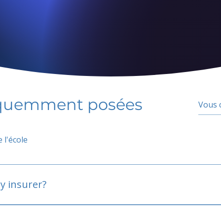
équemment posées
 l'école
y insurer?