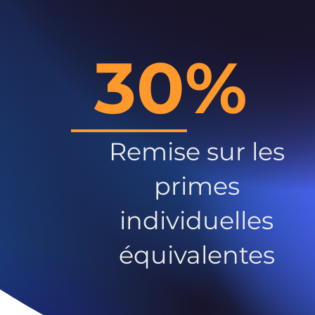
30%
Remise sur les
primes
individuelles
équivalentes