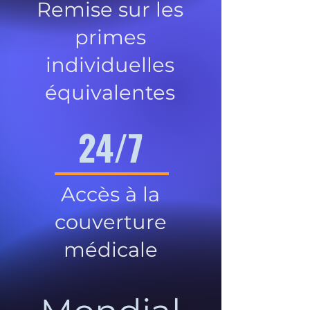
Remise sur les
primes
individuelles
équivalentes
24/7
Accès à la
couverture
médicale