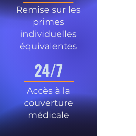
Remise sur les
primes
individuelles
équivalentes
24/7
Accès à la
couverture
médicale