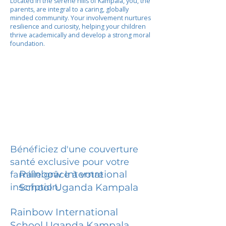
Located in the serene hills of Kampala, you, the
parents, are integral to a caring, globally
minded community. Your involvement nurtures
resilience and curiosity, helping your children
thrive academically and develop a strong moral
foundation.
Bénéficiez d'une couverture
santé exclusive pour votre
Rainbow International
famille grâce à votre
inscription.
School Uganda Kampala
Rainbow International
School Uganda Kampala