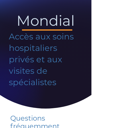
Mondial
Accès aux soins
hospitaliers
privés et aux
visites de
spécialistes
Questions
fréquemment