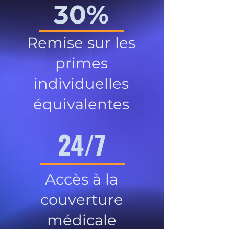
30%
Remise sur les
primes
individuelles
équivalentes
24/7
Accès à la
couverture
médicale