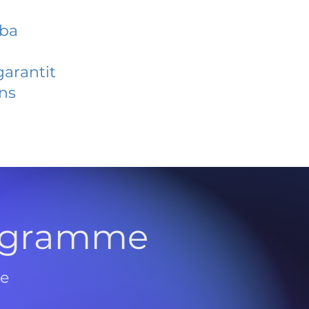
aba
garantit
ans
rogramme
de