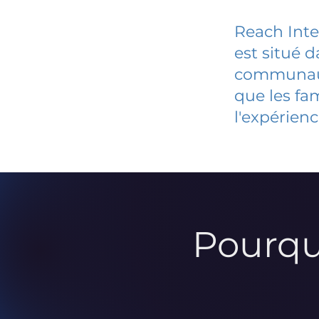
Reach Inte
est situé 
communauté
que les fa
l'expérienc
Pourqu