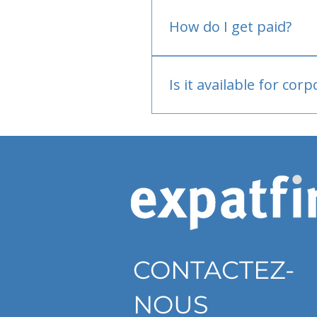
No.
How do I get paid?
Bank or PayPal, once appr
Is it available for cor
Currently individual only
CONTACTEZ-
NOUS