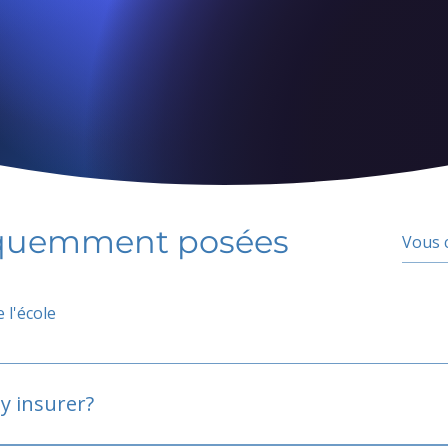
équemment posées
 l'école
y insurer?