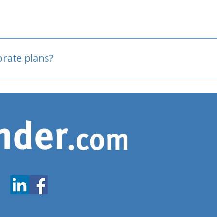
oved
porate plans?