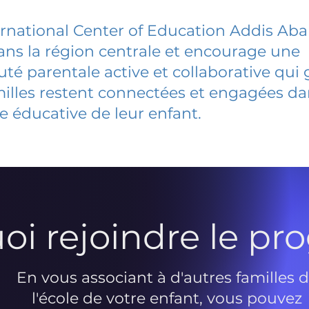
rnational Center of Education Addis Ab
dans la région centrale et encourage une
 parentale active et collaborative qui 
milles restent connectées et engagées d
e éducative de leur enfant.
oi rejoindre le p
En vous associant à d'autres familles 
l'école de votre enfant, vous pouvez