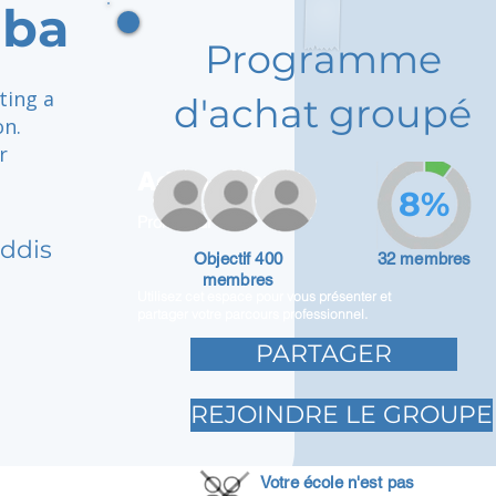
aba
Programme
ting a
d'achat groupé
on.
r
Adam Caar
8%
Promoteur
Addis
Objectif 400
32 membres
membres
Utilisez cet espace pour vous présenter et
partager votre parcours professionnel.
PARTAGER
REJOINDRE LE GROUPE
Votre école n'est pas