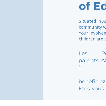
of E
Situated in A
community wh
Your involve
children are
Les
R
parents
A
à
bénéficiez 
Êtes-vous 