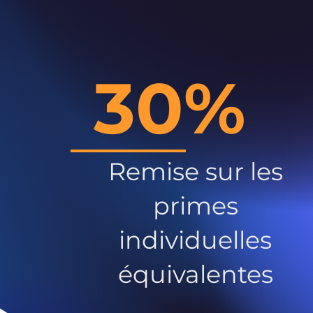
30%
Remise sur les
primes
individuelles
équivalentes