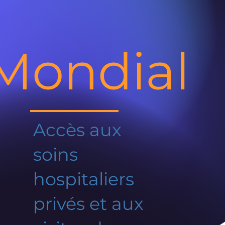
Mondial
Accès aux
soins
hospitaliers
privés et aux