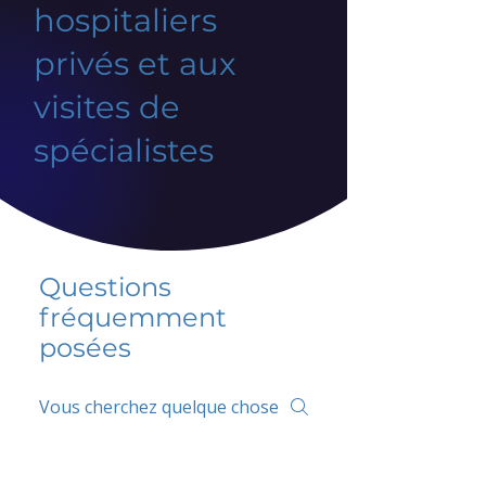
hospitaliers
privés et aux
visites de
spécialistes
Questions
fréquemment
posées
5 percent FAQ
FAQ de l'école