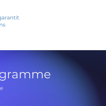
garantit
ans
rogramme
de