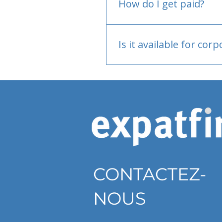
How do I get paid?
Bank or PayPal, once appr
Is it available for cor
Currently individual only
CONTACTEZ-
NOUS