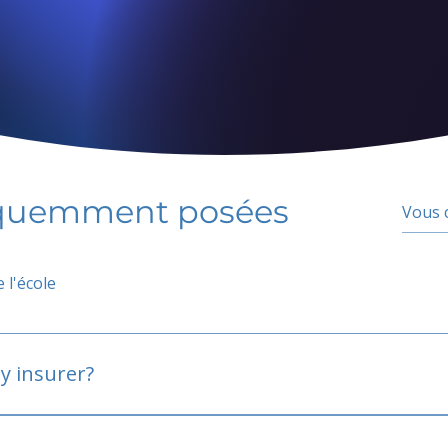
équemment posées
 l'école
y insurer?