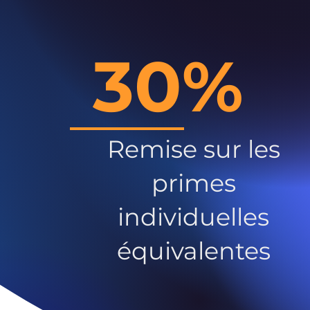
30%
Remise sur les
primes
individuelles
équivalentes