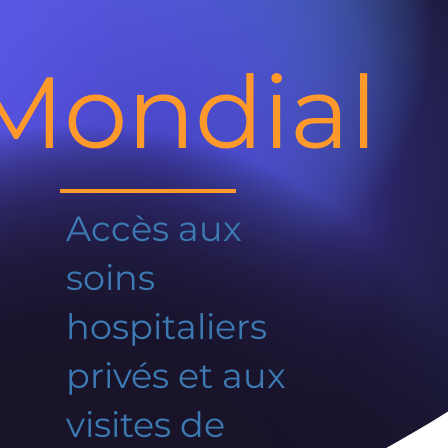
Mondial
Accès aux
soins
hospitaliers
privés et aux
visites de