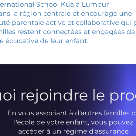
ternational School Kuala Lumpur
dans la région centrale et encourage une
 parentale active et collaborative qui 
milles restent connectées et engagées d
e éducative de leur enfant.
oi rejoindre le p
En vous associant à d'autres familles 
l'école de votre enfant, vous pouvez
accéder à un régime d'assurance