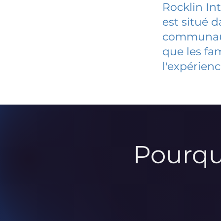
Rocklin In
est situé 
communauté
que les fa
l'expérienc
Pourqu