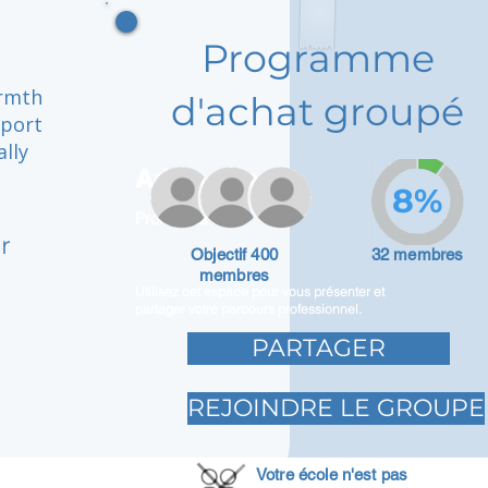
Programme
armth
d'achat groupé
pport
ally
Adam Caar
8%
Promoteur
r
Objectif 400
32 membres
membres
Utilisez cet espace pour vous présenter et
partager votre parcours professionnel.
PARTAGER
REJOINDRE LE GROUPE
Votre école n'est pas