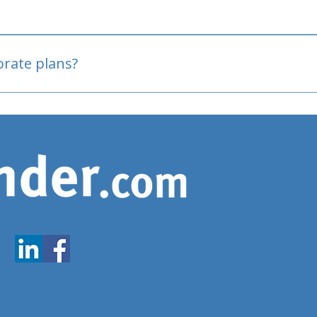
oved
porate plans?