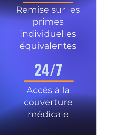
Remise sur les
primes
individuelles
équivalentes
24/7
Accès à la
couverture
médicale