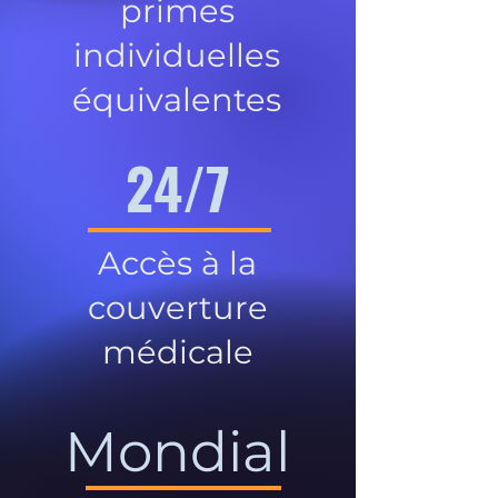
primes
individuelles
équivalentes
24/7
Accès à la
couverture
médicale
Mondial