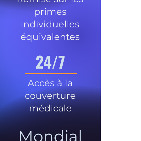
primes
individuelles
équivalentes
24/7
Accès à la
couverture
médicale
Mondial