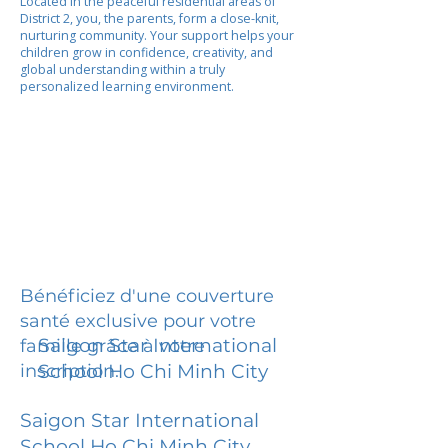
Located in the peaceful residential areas of
District 2, you, the parents, form a close-knit,
nurturing community. Your support helps your
children grow in confidence, creativity, and
global understanding within a truly
personalized learning environment.
Bénéficiez d'une couverture
santé exclusive pour votre
Saigon Star International
famille grâce à votre
inscription.
School Ho Chi Minh City
Saigon Star International
School Ho Chi Minh City