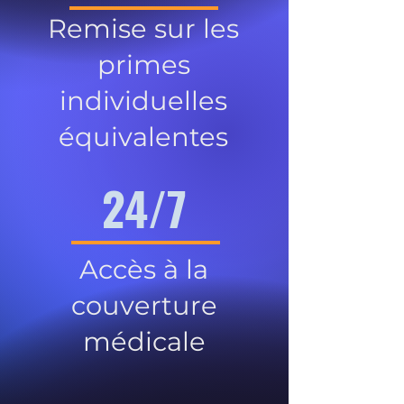
Remise sur les
primes
individuelles
équivalentes
24/7
Accès à la
couverture
médicale