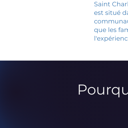
Saint Char
est situé 
communauté
que les fa
l'expérienc
Pourqu