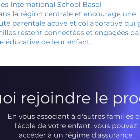
les International School Basel
dans la région centrale et encourage une
 parentale active et collaborative qui 
milles restent connectées et engagées d
e éducative de leur enfant.
oi rejoindre le p
En vous associant à d'autres familles 
l'école de votre enfant, vous pouvez
accéder à un régime d'assurance