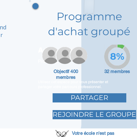
Programme
and
d'achat groupé
ur
Adam Caar
8%
Promoteur
Objectif 400
32 membres
membres
Utilisez cet espace pour vous présenter et
partager votre parcours professionnel.
PARTAGER
REJOINDRE LE GROUPE
Votre école n'est pas