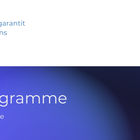
garantit
ans
rogramme
de