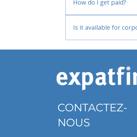
How do I get paid?
Bank or PayPal, once appr
Is it available for cor
Currently individual only
CONTACTEZ-
NOUS