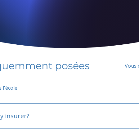
équemment posées
 l'école
y insurer?