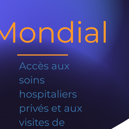
Mondial
Accès aux
soins
hospitaliers
privés et aux
visites de