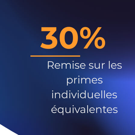
30%
Remise sur les
primes
individuelles
équivalentes