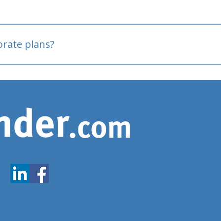
oved
porate plans?