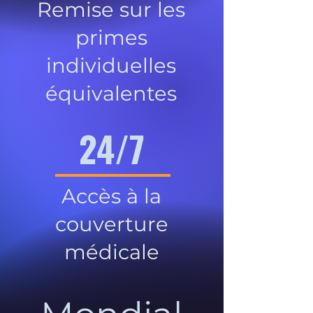
Remise sur les
primes
individuelles
équivalentes
24/7
Accès à la
couverture
médicale