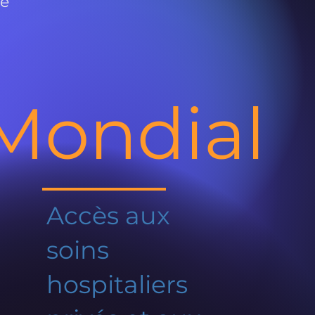
de
Mondial
Accès aux
soins
hospitaliers