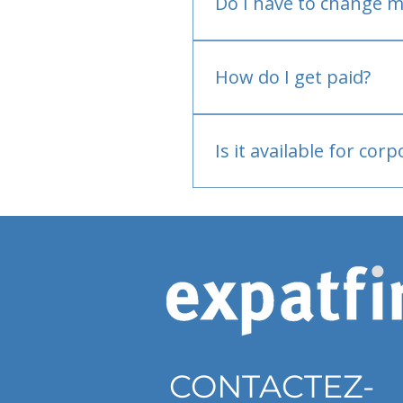
Do I have to change m
No.
How do I get paid?
Bank or PayPal, once appr
Is it available for cor
Currently individual only
CONTACTEZ-