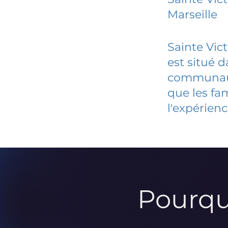
Marseille
Sainte Vict
est situé 
communauté
que les fa
l'expérienc
Pourqu