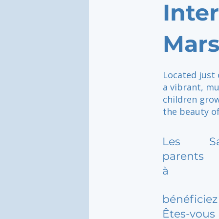
Inte
Mars
Located just 
a vibrant, m
children grow
the beauty of
Les
S
parents
à
bénéficiez 
Êtes-vous 