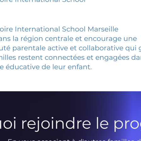
oire International School Marseille
dans la région centrale et encourage une
 parentale active et collaborative qui 
milles restent connectées et engagées d
e éducative de leur enfant.
oi rejoindre le p