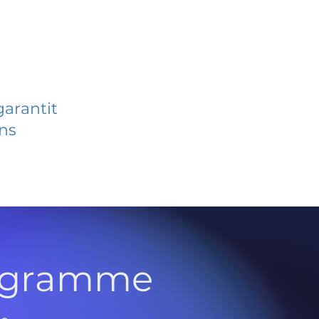
garantit
ans
rogramme