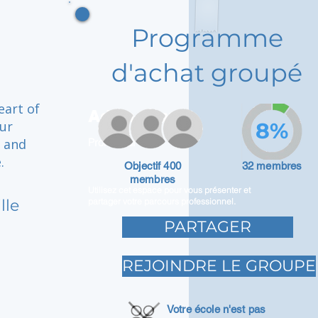
Programme
d'achat groupé
eart of
Adam Caar
our
8%
n and
Promoteur
.
Objectif 400
32 membres
membres
Utilisez cet espace pour vous présenter et
lle
partager votre parcours professionnel.
PARTAGER
REJOINDRE LE GROUPE
Votre école n'est pas