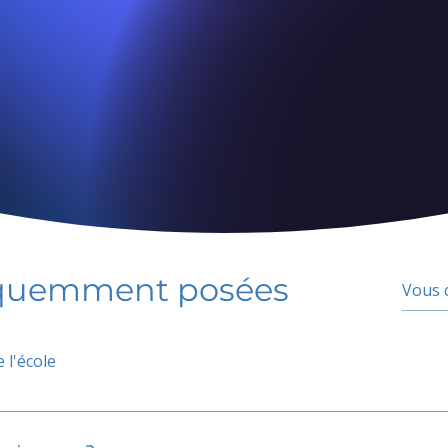
équemment posées
 l'école