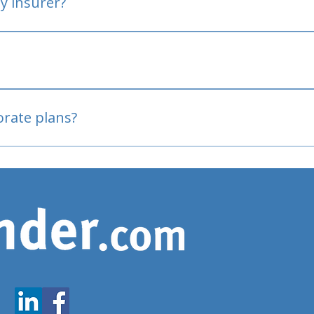
y insurer?
oved
porate plans?