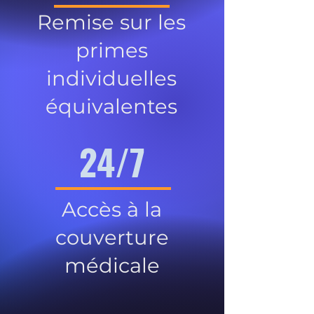
Remise sur les
primes
individuelles
équivalentes
24/7
Accès à la
couverture
médicale