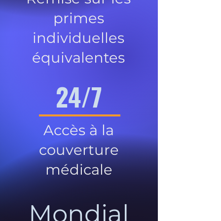
primes
individuelles
équivalentes
24/7
Accès à la
couverture
médicale
Mondial