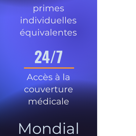
primes
individuelles
équivalentes
24/7
Accès à la
couverture
médicale
Mondial