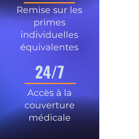
Remise sur les
primes
individuelles
équivalentes
24/7
Accès à la
couverture
médicale