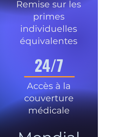
Remise sur les
primes
individuelles
équivalentes
24/7
Accès à la
couverture
médicale