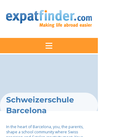
Schweizerschule
Barcelona
In the heart of Barcelona, you, the parents,
shape a school community where Swiss