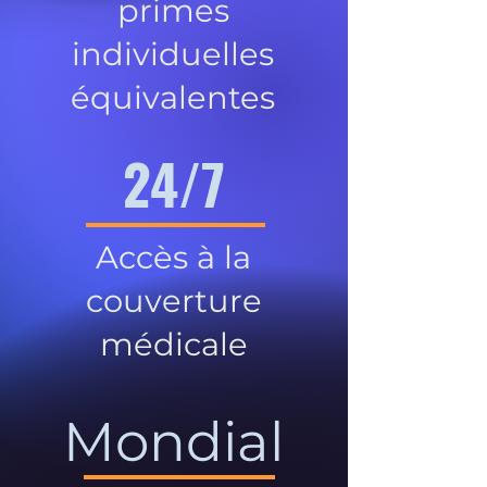
primes
individuelles
équivalentes
24/7
Accès à la
couverture
médicale
Mondial