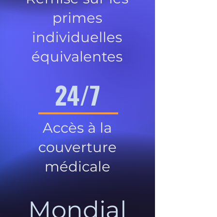
primes
individuelles
équivalentes
24/7
Accès à la
couverture
médicale
Mondial