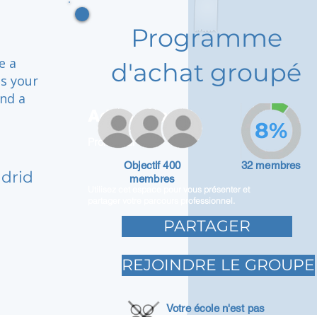
Programme
e a
d'achat groupé
ps your
nd a
Adam Caar
8%
Promoteur
Objectif 400
32 membres
drid
membres
Utilisez cet espace pour vous présenter et
partager votre parcours professionnel.
PARTAGER
REJOINDRE LE GROUPE
Votre école n'est pas