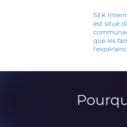
SEK Inter
est situé 
communauté
que les fa
l'expérienc
Pourqu