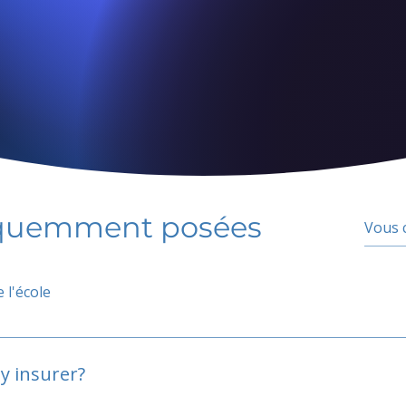
équemment posées
 l'école
y insurer?