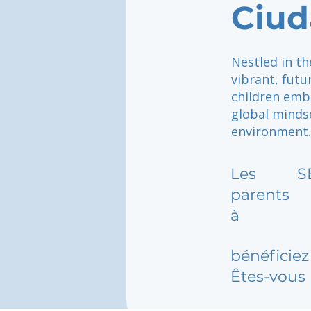
Ciud
Nestled in th
vibrant, fut
children emb
global minds
environment.
Les
S
parents
à
bénéficiez 
Êtes-vous 