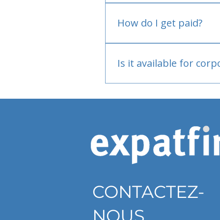
No.
How do I get paid?
Bank or PayPal, once appr
Is it available for cor
Currently individual only
CONTACTEZ-
NOUS