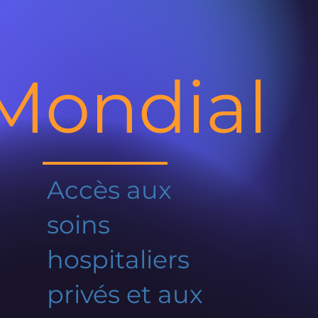
Mondial
Accès aux
soins
hospitaliers
privés et aux