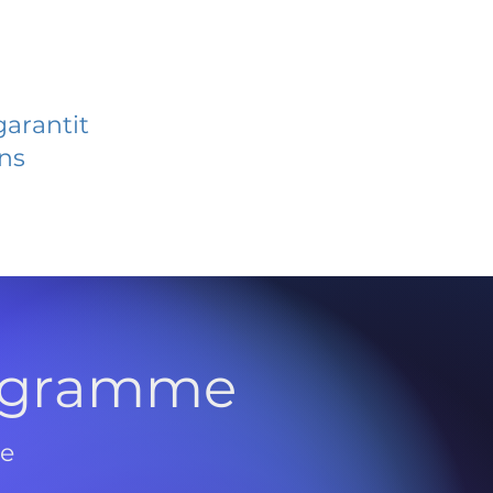
garantit
ans
rogramme
de