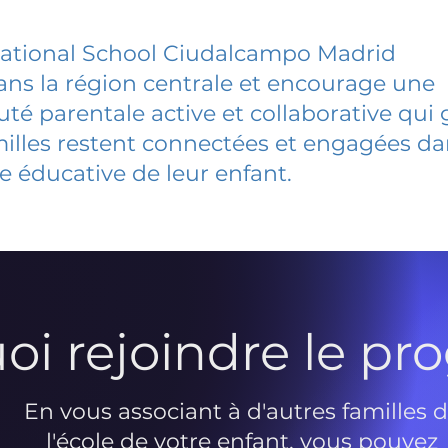
national School Ciudalcampo Madrid
dans la région centrale et encourage une
 parentale active et collaborative qui 
milles restent connectées et engagées d
e éducative de leur enfant.
oi rejoindre le p
En vous associant à d'autres familles 
l'école de votre enfant, vous pouvez