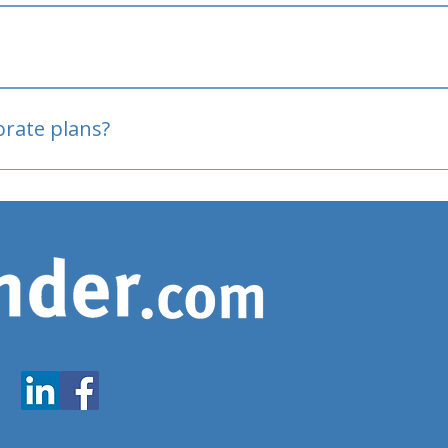
oved
porate plans?