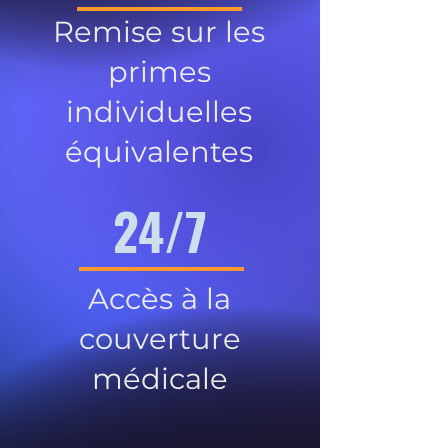
Remise sur les
primes
individuelles
équivalentes
24/7
Accès à la
couverture
médicale