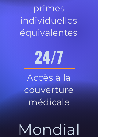
primes
individuelles
équivalentes
24/7
Accès à la
couverture
médicale
Mondial