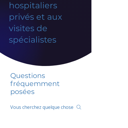
hospitaliers
privés et aux
visites de
spécialistes
Questions
fréquemment
posées
5 percent FAQ
FAQ de l'école