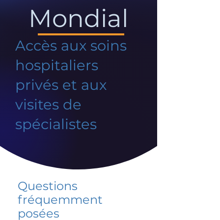
Mondial
Accès aux soins
hospitaliers
privés et aux
visites de
spécialistes
Questions
fréquemment
posées