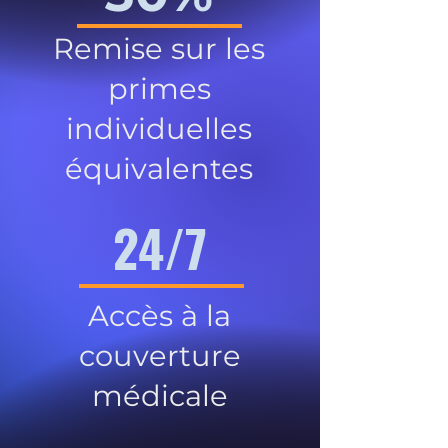
Remise sur les
primes
individuelles
équivalentes
24/7
Accès à la
couverture
médicale