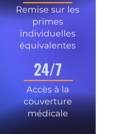
Remise sur les
primes
individuelles
équivalentes
24/7
Accès à la
couverture
médicale