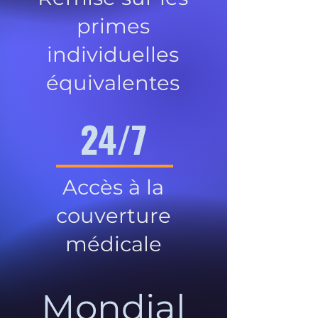
primes
individuelles
équivalentes
24/7
Accès à la
couverture
médicale
Mondial