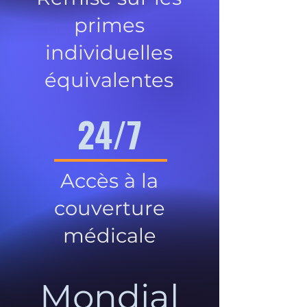
primes
individuelles
équivalentes
24/7
Accès à la
couverture
médicale
Mondial