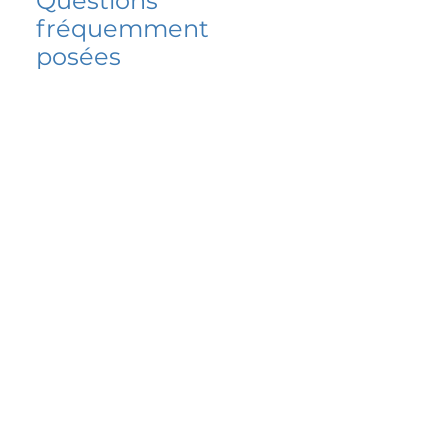
Questions
fréquemment
posées
5 percent FAQ
FAQ de l'école
Do I have to change
my insurer?
No.
How do I get paid?
Bank or PayPal, once approved
Is it available for