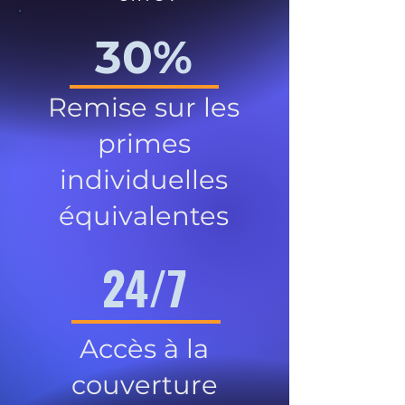
30%
Remise sur les
primes
individuelles
équivalentes
24/7
Accès à la
couverture