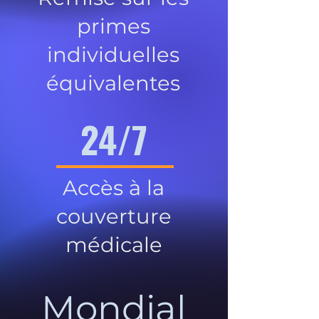
primes
individuelles
équivalentes
24/7
Accès à la
couverture
médicale
Mondial