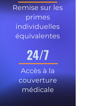
Remise sur les
primes
individuelles
équivalentes
24/7
Accès à la
couverture
médicale