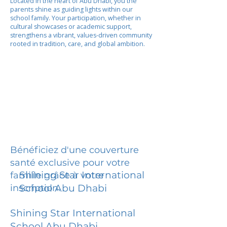
Located in the heart of Abu Dhabi, you the
parents shine as guiding lights within our
school family. Your participation, whether in
cultural showcases or academic support,
strengthens a vibrant, values-driven community
rooted in tradition, care, and global ambition.
Bénéficiez d'une couverture
santé exclusive pour votre
Shining Star International
famille grâce à votre
inscription.
School Abu Dhabi
Shining Star International
School Abu Dhabi