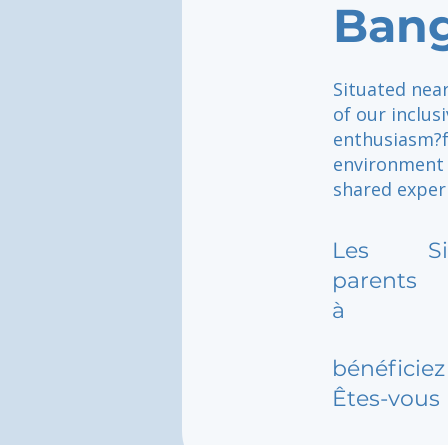
Ban
Situated nea
of our inclus
enthusiasm?f
environment 
shared exper
Les
S
parents
à
bénéficiez 
Êtes-vous 