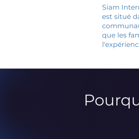
Siam Inte
est situé 
communauté
que les fa
l'expérienc
Pourqu