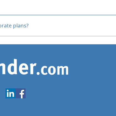
oved
porate plans?