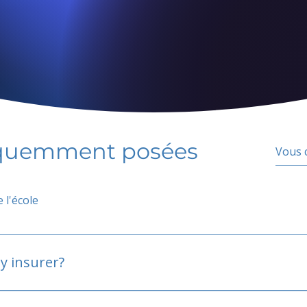
équemment posées
 l'école
y insurer?