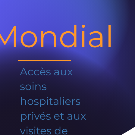
Mondial
Accès aux
soins
hospitaliers
privés et aux
visites de