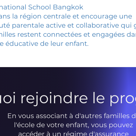
rnational School Bangkok
dans la région centrale et encourage une
 parentale active et collaborative qui 
milles restent connectées et engagées d
e éducative de leur enfant.
oi rejoindre le p
En vous associant à d'autres familles 
l'école de votre enfant, vous pouvez
accéder à un régime d'assurance