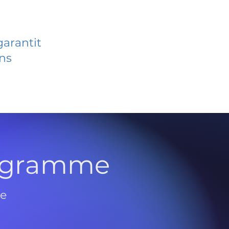
garantit
ans
rogramme
de