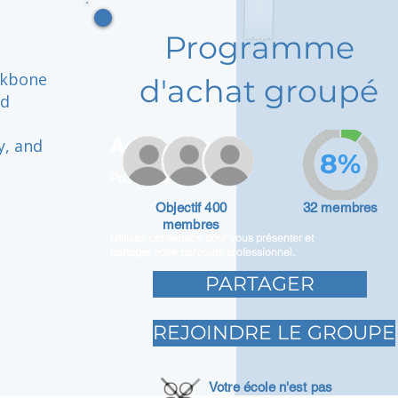
Programme
ckbone
d'achat groupé
nd
Adam Caar
y, and
8%
Promoteur
Objectif 400
32 membres
membres
Utilisez cet espace pour vous présenter et
partager votre parcours professionnel.
PARTAGER
REJOINDRE LE GROUPE
Votre école n'est pas