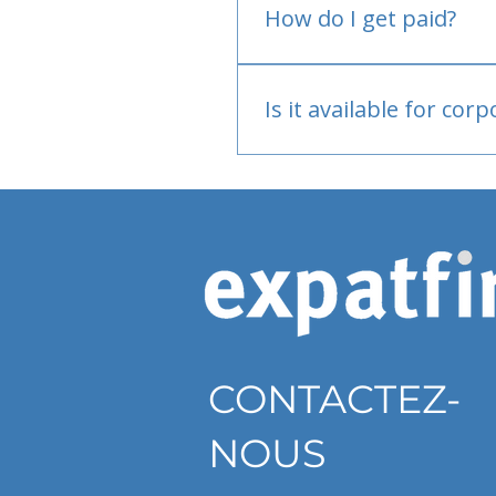
How do I get paid?
Bank or PayPal, once appr
Is it available for cor
Currently individual only
CONTACTEZ-
NOUS