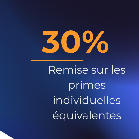
30%
Remise sur les
primes
individuelles
équivalentes