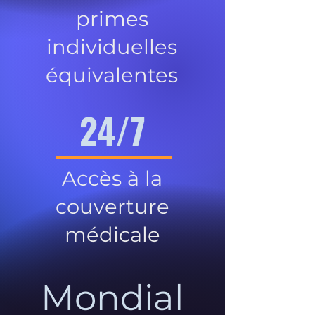
primes
individuelles
équivalentes
24/7
Accès à la
couverture
médicale
Mondial