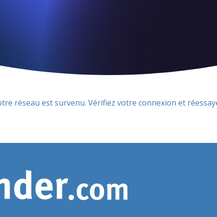
re réseau est survenu. Vérifiez votre connexion et réessay