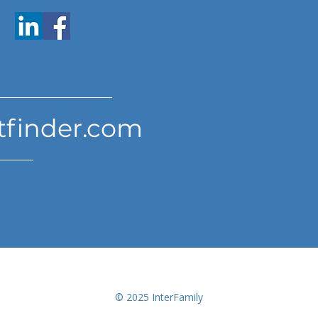
www.expatfinder.com/articles
tfinder.com
© 2025 InterFamily