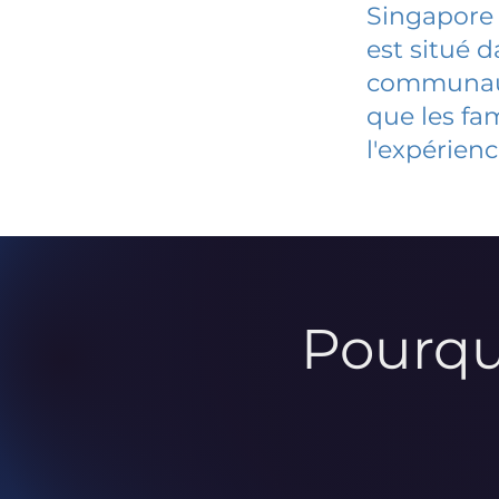
Singapore 
est situé 
communauté
que les fa
l'expérienc
Pourqu