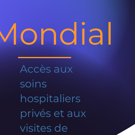
Mondial
Accès aux
soins
hospitaliers
privés et aux
visites de