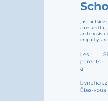
Scho
Just outside 
a respectful,
and consiste
empathy, and
Les
S
parents
à
bénéficiez 
Êtes-vous 