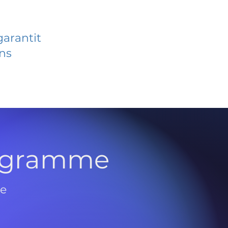
garantit
ans
rogramme
de