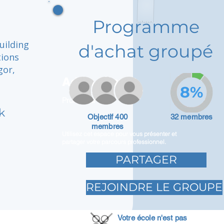
Programme
uilding
d'achat groupé
tions
gor,
Adam Caar
8%
Promoteur
k
Objectif 400
32 membres
membres
Utilisez cet espace pour vous présenter et
partager votre parcours professionnel.
PARTAGER
REJOINDRE LE GROUPE
Votre école n'est pas