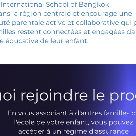
International School of Bangkok
dans la région centrale et encourage une
 parentale active et collaborative qui 
milles restent connectées et engagées d
e éducative de leur enfant.
oi rejoindre le p
En vous associant à d'autres familles 
l'école de votre enfant, vous pouvez
accéder à un régime d'assurance