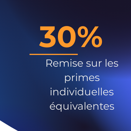
30%
Remise sur les
primes
individuelles
équivalentes