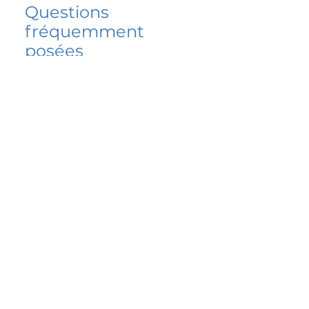
Questions
fréquemment
posées
5 percent FAQ
FAQ de l'école
Do I have to change
my insurer?
No.
How do I get paid?
Bank or PayPal, once approved
Is it available for