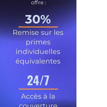
offre :
30%
Remise sur les
primes
individuelles
équivalentes
24/7
Accès à la
couverture