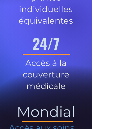
individuelles
équivalentes
24/7
Accès à la
couverture
médicale
Mondial
Accès aux soins