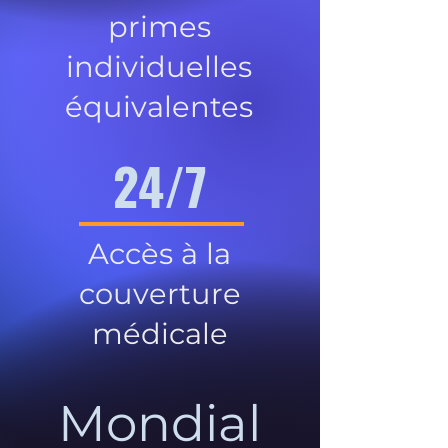
primes
individuelles
équivalentes
24/7
Accès à la
couverture
médicale
Mondial