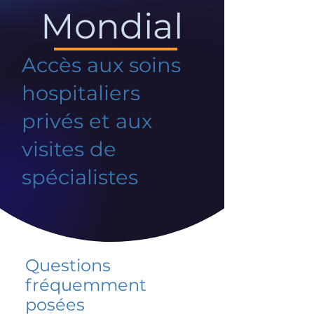
Mondial
Accès aux soins
hospitaliers
privés et aux
visites de
spécialistes
Questions
fréquemment
posées