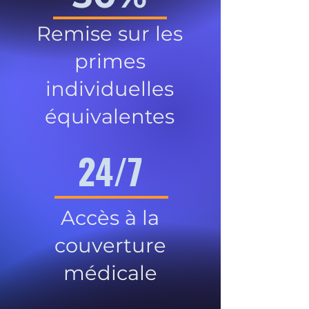
Remise sur les
primes
individuelles
équivalentes
24/7
Accès à la
couverture
médicale