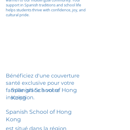
warmth to our multilingual community. Your
support in Spanish traditions and school life
helps students thrive with confidence, joy, and
cultural pride.
Bénéficiez d'une couverture
santé exclusive pour votre
Spanish School of Hong
famille grâce à votre
inscription.
Kong
Spanish School of Hong
Kong
est situé dans la région