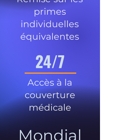
primes
individuelles
équivalentes
24/7
Accès à la
couverture
médicale
Mondial