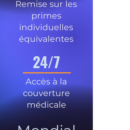
Remise sur les
primes
individuelles
équivalentes
24/7
Accès à la
couverture
médicale