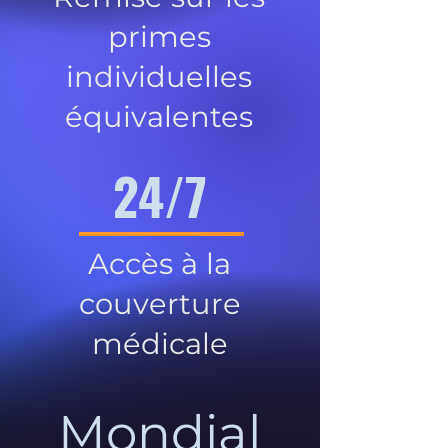
primes
individuelles
équivalentes
24/7
Accès à la
couverture
médicale
Mondial