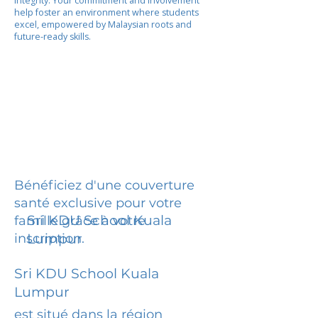
integrity. Your commitment and involvement
help foster an environment where students
excel, empowered by Malaysian roots and
future-ready skills.
Bénéficiez d'une couverture
santé exclusive pour votre
Sri KDU School Kuala
famille grâce à votre
inscription.
Lumpur
Sri KDU School Kuala
Lumpur
est situé dans la région