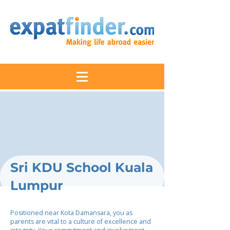
Sri KDU School Kuala
Lumpur
Positioned near Kota Damansara, you as
parents are vital to a culture of excellence and