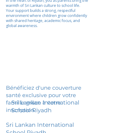
In the heart of Riyadh, you as parents bring the
warmth of Sri Lankan culture to school life.
Your support builds a strong, respectful
environment where children grow confidently
with shared heritage, academic focus, and
global awareness.
Bénéficiez d'une couverture
santé exclusive pour votre
Sri Lankan International
famille grâce à votre
inscription.
School Riyadh
Sri Lankan International
School Riyadh