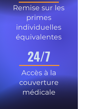
Remise sur les
primes
individuelles
équivalentes
24/7
Accès à la
couverture
médicale