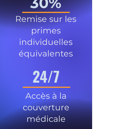
30%
Remise sur les
primes
individuelles
équivalentes
24/7
Accès à la
couverture
médicale