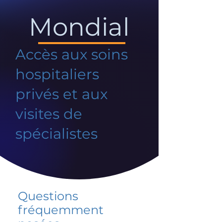
Mondial
Accès aux soins
hospitaliers
privés et aux
visites de
spécialistes
Questions
fréquemment