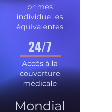
primes
individuelles
équivalentes
24/7
Accès à la
couverture
médicale
Mondial